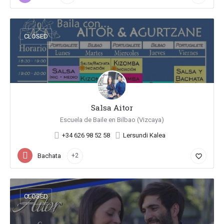
CLOSED
Salsa Aitor
Escuela de Baile en Bilbao (Vizcaya)
+34 626 98 52 58
Lersundi Kalea
Bachata
+2
favorite_border
CLOSED