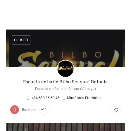
CLOSED
Escuela de baile Bilbo Sensual Bolueta
Escuela de Baile en Bilbao (Vizcaya)
+34 630 26 50 45
Miraflores Etorbidea
Bachata
+11
favorite_border