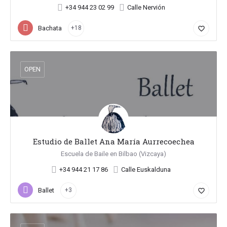
+34 944 23 02 99
Calle Nervión
Bachata
+18
favorite_border
OPEN
Estudio de Ballet Ana María Aurrecoechea
Escuela de Baile en Bilbao (Vizcaya)
+34 944 21 17 86
Calle Euskalduna
Ballet
+3
favorite_border