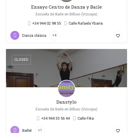
Ensayo Centro de Danza y Baile
Escuela de Baile en Bilbao (Vizcaya)
+34 944 02 98 55
Calle Rafaela Ybarra
Danza clásica
+4
favorite_border
CLOSED
Danstylo
Escuela de Baile en Bilbao (Vizcaya)
+34 944 33 56 44
Calle Fika
Ballet
+1
favorite_border