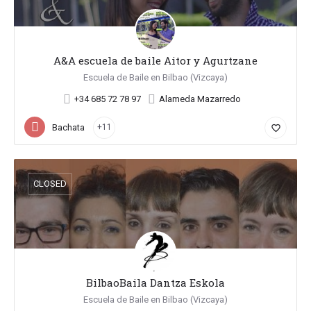
A&A escuela de baile Aitor y Agurtzane
Escuela de Baile en Bilbao (Vizcaya)
+34 685 72 78 97
Alameda Mazarredo
Bachata
+11
favorite_border
CLOSED
BilbaoBaila Dantza Eskola
Escuela de Baile en Bilbao (Vizcaya)