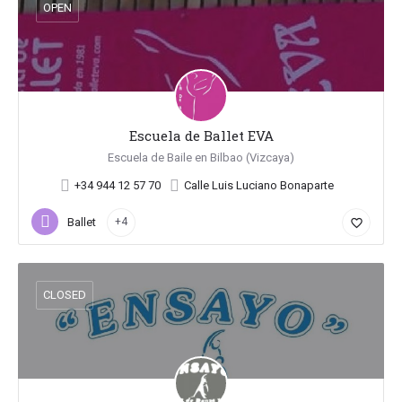
OPEN
Escuela de Ballet EVA
Escuela de Baile en Bilbao (Vizcaya)
+34 944 12 57 70
Calle Luis Luciano Bonaparte
Ballet
+4
favorite_border
CLOSED