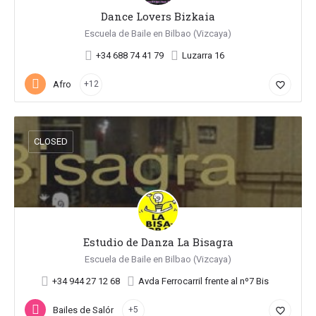
Dance Lovers Bizkaia
Escuela de Baile en Bilbao (Vizcaya)
+34 688 74 41 79
Luzarra 16
Afro
+12
favorite_border
CLOSED
Estudio de Danza La Bisagra
Escuela de Baile en Bilbao (Vizcaya)
+34 944 27 12 68
Avda Ferrocarril frente al nº7 Bis
Bailes de Salón
+5
favorite_border