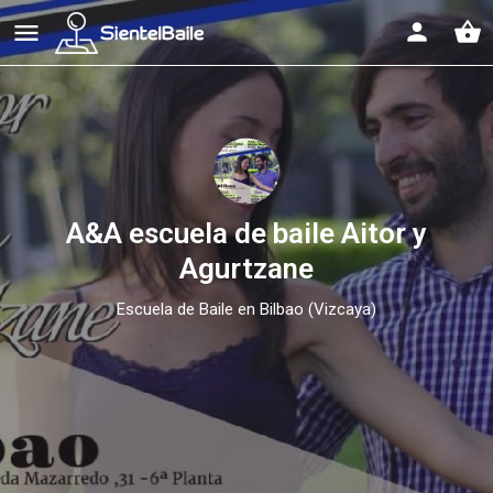
shopping_basket
A&A escuela de baile Aitor y
Agurtzane
Escuela de Baile en Bilbao (Vizcaya)