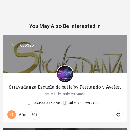
You May Also Be Interested In
CLOSED
Stravadanza Escuela de baile by Fernando y Ayelen
Escuela de Baile en Madrid
+34 633 37 92 98
Calle Dolores Coca
Afro
+18
favorite_border