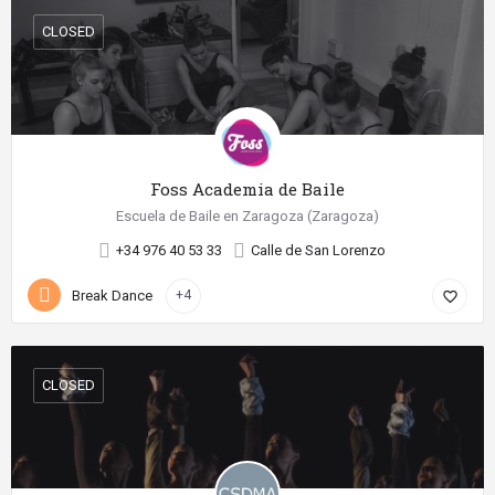
CLOSED
Foss Academia de Baile
Escuela de Baile en Zaragoza (Zaragoza)
+34 976 40 53 33
Calle de San Lorenzo
Break Dance
+4
favorite_border
CLOSED