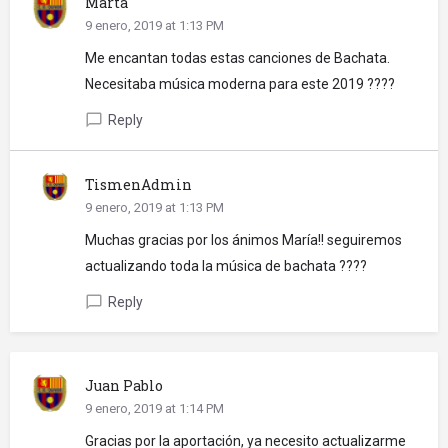
Marta
9 enero, 2019 at 1:13 PM
Me encantan todas estas canciones de Bachata.
Necesitaba música moderna para este 2019 ????
chat_bubble_outline
Reply
TismenAdmin
9 enero, 2019 at 1:13 PM
Muchas gracias por los ánimos María!! seguiremos
actualizando toda la música de bachata ????
chat_bubble_outline
Reply
Juan Pablo
©
2026 Diseño web realizado con
por SientelBaile
9 enero, 2019 at 1:14 PM
Gracias por la aportación, ya necesito actualizarme