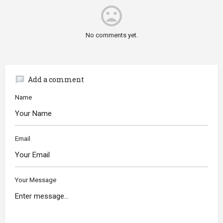
mood_bad
No comments yet.
chat
Add a comment
Name
Email
Your Message