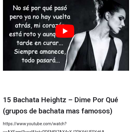
15 Bachata Heightz – Dime Por Qué
(grupos de bachata mas famosos)
https://www.youtube.com/watch?
v=AXEqmI3yoxI&list=RDEM0I7AX4yXJ2RK4j6UF0Yd6A