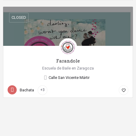
CLOSED
Farandole
Escuela de Baile en Zaragoza
Calle San Vicente Mártir
Bachata
+3
favorite_border
©
2026 Diseño web realizado con
por SientelBaile