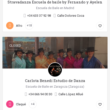
Stravadanza Escuela de baile by Fernando y Ayelen
Escuela de Baile en Madrid
+34 633 37 92 98
Calle Dolores Coca
Afro
+18
favorite_border
CLOSED
Carlota Benedí Estudio de Danza
Escuela de Baile en Zaragoza (Zaragoza)
+34 666 94 00 30
Calle López Allué
Claqué
+4
favorite_border