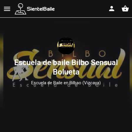
shopping_basket
Escuela de baile Bilbo Sensual
Bolueta
Escuela de Baile en Bilbao (Vizcaya)