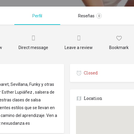
Perfil
Reseñas
0
ow
Direct message
Leave a review
Bookmark
Closed
ret, Sevillana, Funky y otras
or Esther Lupiáñez , salsera de
Location
estras clases de salsa
entes estilos que se llevan en
l camino del aprendizaje. Ven a
ww.nexusdanza.es