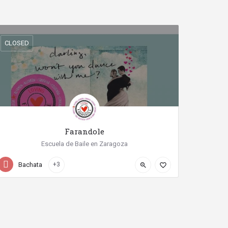
CLOSED
Farandole
Escuela de Baile en Zaragoza
Calle San Vicente Mártir
Bachata
+3
zoom_in
favorite_border