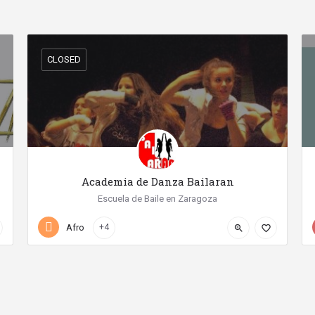
CLOSED
Academia de Danza Bailaran
Escuela de Baile en Zaragoza
+34 976 78 46 53
Calle Sor Juana de la Cruz
Afro
+4
zoom_in
favorite_border