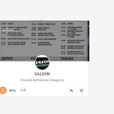
CLOSED
SALSON
Escuela de Baile en Zaragoza
+34 619 44 51 09
URB.PARQUE ROMA
Afro
+15
zoom_in
favorite_border