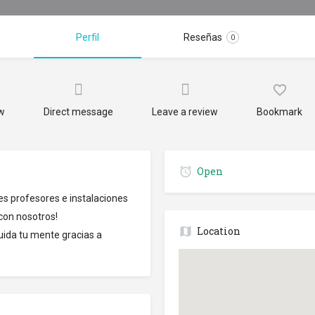
Perfil
Reseñas
0
ow
Direct message
Leave a review
Bookmark
Open
es profesores e instalaciones
 con nosotros!
Location
cuida tu mente gracias a