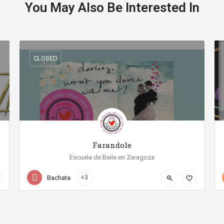
You May Also Be Interested In
CLOSED
Farandole
Escuela de Baile en Zaragoza
Calle San Vicente Mártir
Bachata
+3
zoom_in
favorite_border