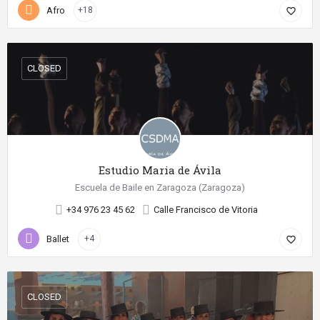
Afro
+18
favorite_border
CLOSED
Estudio Maria de Ávila
Escuela de Baile en Zaragoza (Zaragoza)
+34 976 23 45 62
Calle Francisco de Vitoria
Ballet
+4
favorite_border
CLOSED