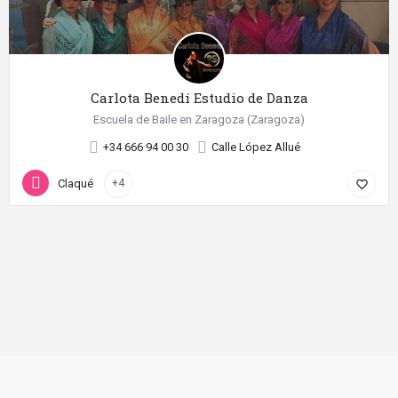
Carlota Benedí Estudio de Danza
Escuela de Baile en Zaragoza (Zaragoza)
+34 666 94 00 30
Calle López Allué
Claqué
+4
favorite_border
©
2026 Diseño web realizado con
por SientelBaile