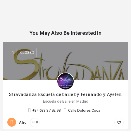
You May Also Be Interested In
CLOSED
Stravadanza Escuela de baile by Fernando y Ayelen
Escuela de Baile en Madrid
+34 633 37 92 98
Calle Dolores Coca
Afro
+18
favorite_border