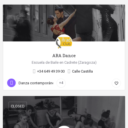
ARA Dance
Escuela de Baile en Cadrete (Zaragoza)
+34 649 49 39 00
Calle Castilla
Danza contemporánea
+4
favorite_border
CLOSED