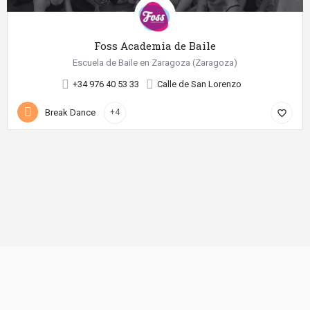
Foss Academia de Baile
Escuela de Baile en Zaragoza (Zaragoza)
+34 976 40 53 33
Calle de San Lorenzo
Break Dance
+4
favorite_border
©
2026 Diseño web realizado con
por SientelBaile