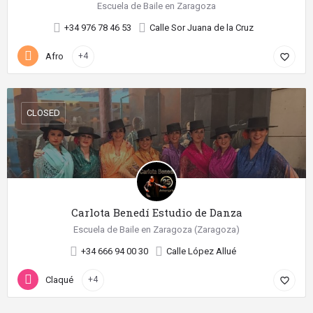
Escuela de Baile en Zaragoza
+34 976 78 46 53
Calle Sor Juana de la Cruz
Afro
+4
favorite_border
CLOSED
Carlota Benedí Estudio de Danza
Escuela de Baile en Zaragoza (Zaragoza)
+34 666 94 00 30
Calle López Allué
Claqué
+4
favorite_border