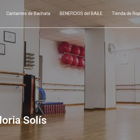
Cantantes de Bachata
BENEFICIOS del BAILE
Tienda de Ro
oria Solís