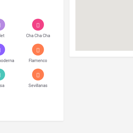
let
Cha Cha Cha
moderna
Flamenco
lsa
Sevillanas