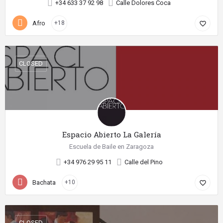
+34 633 37 92 98
Calle Dolores Coca
Afro
+18
favorite_border
CLOSED
Espacio Abierto La Galería
Escuela de Baile en Zaragoza
+34 976 29 95 11
Calle del Pino
Bachata
+10
favorite_border
CLOSED