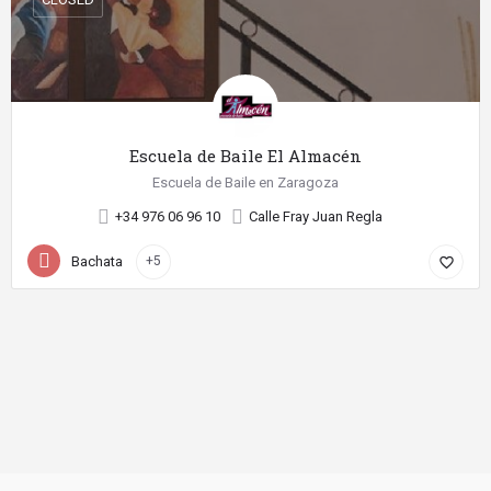
Escuela de Baile El Almacén
Escuela de Baile en Zaragoza
+34 976 06 96 10
Calle Fray Juan Regla
Bachata
+5
favorite_border
©
2026 Diseño web realizado con
por SientelBaile