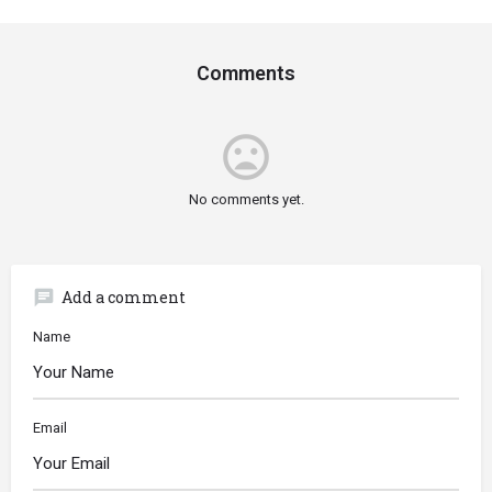
Comments
mood_bad
No comments yet.
chat
Add a comment
Name
Email