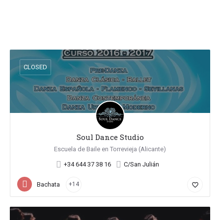
CLOSED
Soul Dance Studio
Escuela de Baile en Torrevieja (Alicante)
+34 644 37 38 16
C/San Julián
Bachata
+14
favorite_border