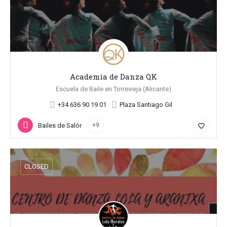
Academia de Danza QK
Escuela de Baile en Torrevieja (Alicante)
+34 636 90 19 01
Plaza Santiago Gil
Bailes de Salón
+9
favorite_border
CLOSED