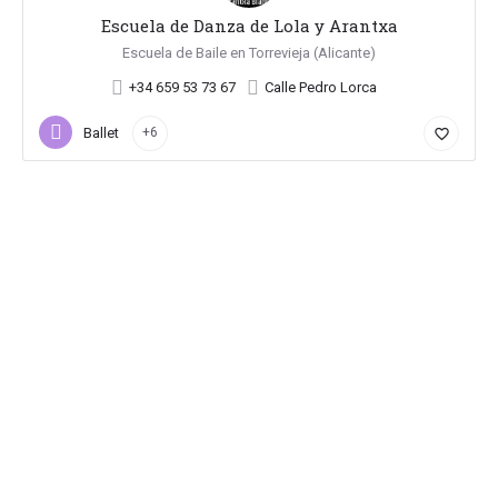
Escuela de Danza de Lola y Arantxa
Escuela de Baile en Torrevieja (Alicante)
+34 659 53 73 67
Calle Pedro Lorca
Ballet
+6
favorite_border