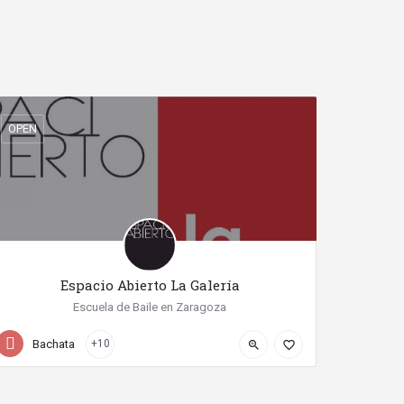
OPEN
Espacio Abierto La Galería
Escuela de Baile en Zaragoza
+34 976 29 95 11
Calle del Pino
Bachata
+10
zoom_in
favorite_border