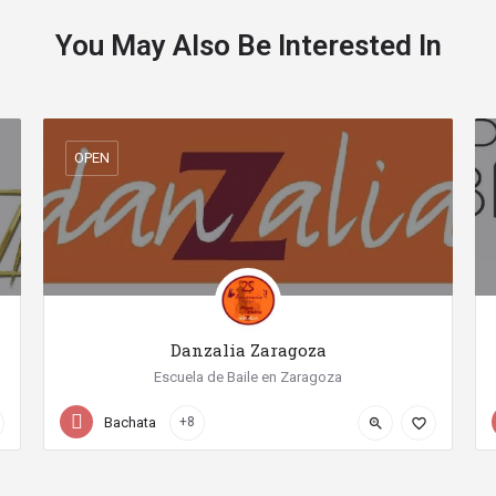
You May Also Be Interested In
OPEN
Danzalia Zaragoza
Escuela de Baile en Zaragoza
+34 976 13 44 18
Calle Tomás Higuera
Bachata
+8
zoom_in
favorite_border