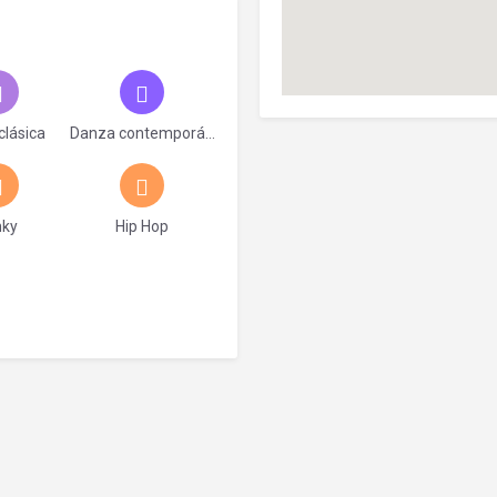
clásica
Danza contemporánea
nky
Hip Hop