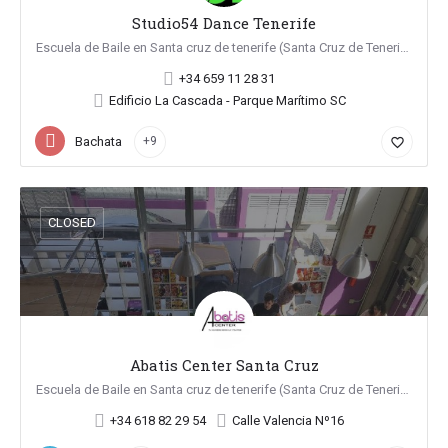
Studio54 Dance Tenerife
Escuela de Baile en Santa cruz de tenerife (Santa Cruz de Tenerife)
+34 659 11 28 31
Edificio La Cascada - Parque Marítimo SC
Bachata
+9
favorite_border
CLOSED
Abatis Center Santa Cruz
Escuela de Baile en Santa cruz de tenerife (Santa Cruz de Tenerife)
+34 618 82 29 54
Calle Valencia Nº16