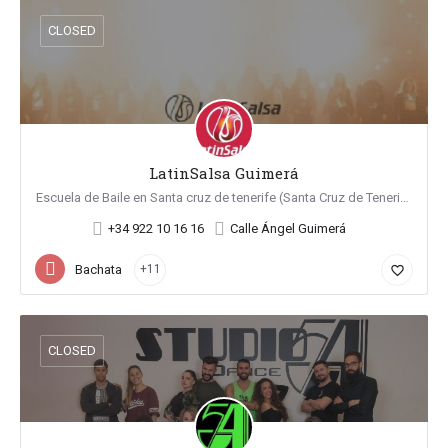
CLOSED
LatinSalsa Guimerá
Escuela de Baile en Santa cruz de tenerife (Santa Cruz de Tenerife)
+34 922 10 16 16
Calle Ángel Guimerá
Bachata
+11
favorite_border
CLOSED