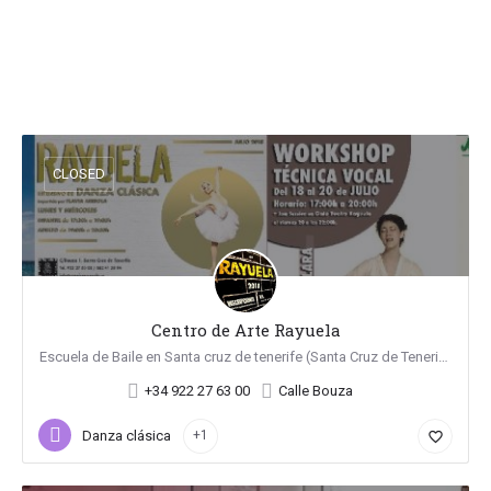
CLOSED
Centro de Arte Rayuela
Escuela de Baile en Santa cruz de tenerife (Santa Cruz de Tenerife)
+34 922 27 63 00
Calle Bouza
Danza clásica
+1
favorite_border