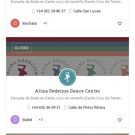
Escuela de Baile en Santa cruz de tenerife (Santa Cruz de Tenerife)
+34 922 28 86 57
Calle San Lucas
Bachata
+6
favorite_border
CLOSED
Alina Dedecjus Dance Center
Escuela de Baile en Santa cruz de tenerife (Santa Cruz de Tenerife)
+34 652 46 09 31
Calle de Pintor Ribera
Ballet
+3
favorite_border