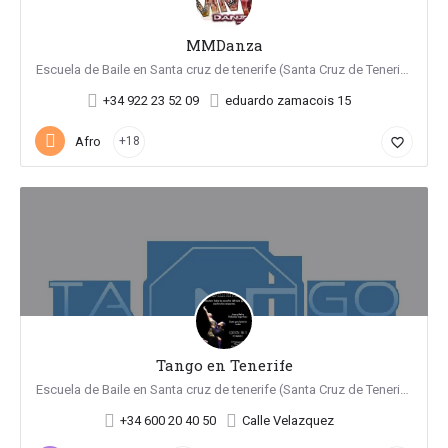
MMDanza
Escuela de Baile en Santa cruz de tenerife (Santa Cruz de Tenerife)
+34 922 23 52 09
eduardo zamacois 15
Afro
+18
favorite_border
Tango en Tenerife
Escuela de Baile en Santa cruz de tenerife (Santa Cruz de Tenerife)
+34 600 20 40 50
Calle Velazquez