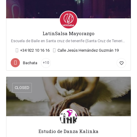
LatinSalsa Mayorazgo
Escuela de Baile en Santa cruz de tenerife (Santa Cruz de Tenerife)
+34 922 10 16 16
Calle Jesús Hernández Guzmán 19
Bachata
+10
favorite_border
CLOSED
Estudio de Danza Kalinka