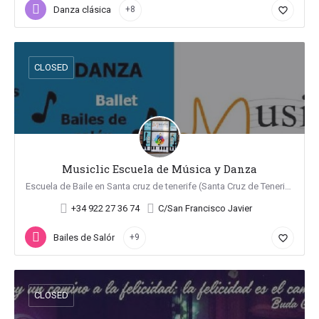
Danza clásica
+8
favorite_border
CLOSED
Musiclic Escuela de Música y Danza
Escuela de Baile en Santa cruz de tenerife (Santa Cruz de Tenerife)
+34 922 27 36 74
C/San Francisco Javier
Bailes de Salón
+9
favorite_border
CLOSED