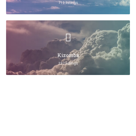
713 listings
Kizomba
337 listings