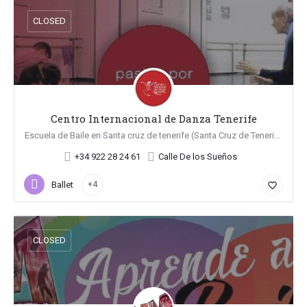
CLOSED
Centro Internacional de Danza Tenerife
Escuela de Baile en Santa cruz de tenerife (Santa Cruz de Tenerife)
+34 922 28 24 61
Calle De los Sueños
Ballet
+4
favorite_border
CLOSED