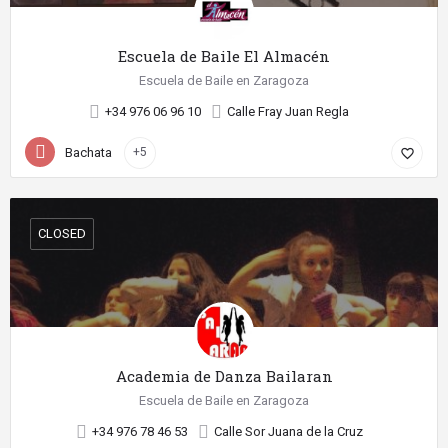
Escuela de Baile El Almacén
Escuela de Baile en Zaragoza
+34 976 06 96 10
Calle Fray Juan Regla
Bachata
+5
favorite_border
CLOSED
Academia de Danza Bailaran
Escuela de Baile en Zaragoza
+34 976 78 46 53
Calle Sor Juana de la Cruz