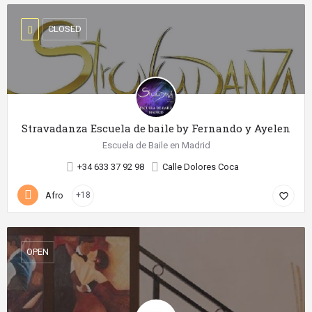
CLOSED
Stravadanza Escuela de baile by Fernando y Ayelen
Escuela de Baile en Madrid
+34 633 37 92 98
Calle Dolores Coca
Afro
+18
favorite_border
OPEN