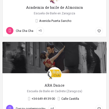
Academia de baile de Almozara
Escuela de Baile en Zaragoza
Avenida Puerta Sancho
Cha Cha Cha
+5
favorite_border
ARA Dance
Escuela de Baile en Cadrete (Zaragoza)
+34 649 49 39 00
Calle Castilla
Danza contemporánea
+4
favorite_border