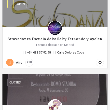
OPEN
Stravadanza Escuela de baile by Fernando y Ayelen
Escuela de Baile en Madrid
+34 633 37 92 98
Calle Dolores Coca
Afro
+18
favorite_border
CLOSED