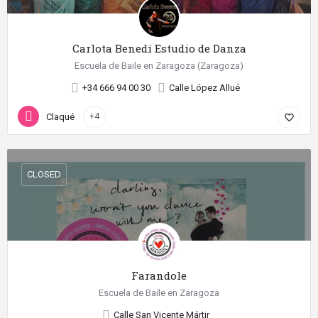
Carlota Benedí Estudio de Danza
Escuela de Baile en Zaragoza (Zaragoza)
+34 666 94 00 30
Calle López Allué
Claqué
+4
favorite_border
CLOSED
Farandole
Escuela de Baile en Zaragoza
Calle San Vicente Mártir