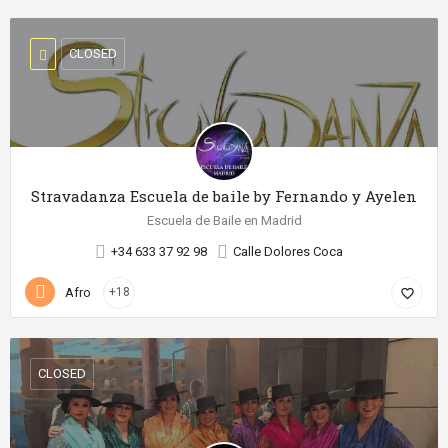
CLOSED
Stravadanza Escuela de baile by Fernando y Ayelen
Escuela de Baile en Madrid
+34 633 37 92 98
Calle Dolores Coca
Afro
+18
favorite_border
CLOSED