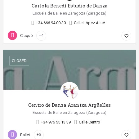
Carlota Benedí Estudio de Danza
Escuela de Baile en Zaragoza (Zaragoza)
+34 666 94 00 30
Calle López Allué
Claqué
+4
favorite_border
CLOSED
Centro de Danza Arantxa Argüelles
Escuela de Baile en Zaragoza (Zaragoza)
+34 976 55 13 39
Calle Centro
Ballet
+5
favorite_border