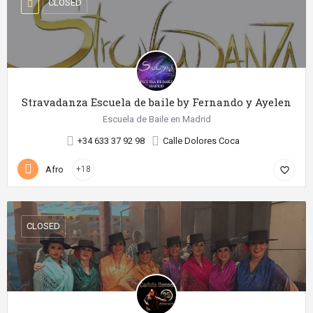
CLOSED
Stravadanza Escuela de baile by Fernando y Ayelen
Escuela de Baile en Madrid
+34 633 37 92 98
Calle Dolores Coca
Afro
+18
favorite_border
CLOSED