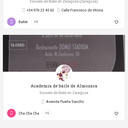
Escuela de Baile en Zaragoza (Zaragoza)
+34 976 23 45 62
Calle Francisco de Vitoria
Ballet
+4
favorite_border
CLOSED
Academia de baile de Almozara
Escuela de Baile en Zaragoza
Avenida Puerta Sancho
Cha Cha Cha
+5
favorite_border