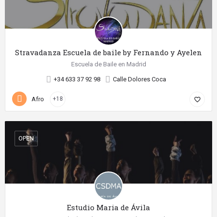
Stravadanza Escuela de baile by Fernando y Ayelen
Escuela de Baile en Madrid
+34 633 37 92 98
Calle Dolores Coca
Afro
+18
favorite_border
OPEN
Estudio Maria de Ávila