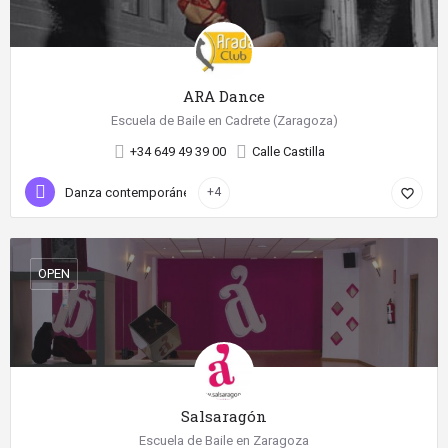
ARA Dance
Escuela de Baile en Cadrete (Zaragoza)
+34 649 49 39 00
Calle Castilla
Danza contemporánea
+4
favorite_border
OPEN
Salsaragón
Escuela de Baile en Zaragoza