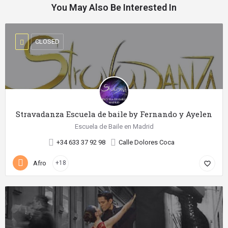
You May Also Be Interested In
CLOSED
Stravadanza Escuela de baile by Fernando y Ayelen
Escuela de Baile en Madrid
+34 633 37 92 98
Calle Dolores Coca
Afro
+18
favorite_border