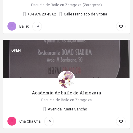
Escuela de Baile en Zaragoza (Zaragoza)
+34 976 23 45 62
Calle Francisco de Vitoria
Ballet
+4
favorite_border
OPEN
Academia de baile de Almozara
Escuela de Baile en Zaragoza
Avenida Puerta Sancho
Cha Cha Cha
+5
favorite_border