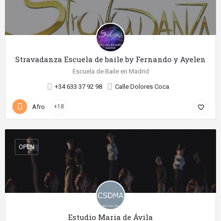
Stravadanza Escuela de baile by Fernando y Ayelen
Escuela de Baile en Madrid
+34 633 37 92 98
Calle Dolores Coca
Afro
+18
favorite_border
OPEN
Estudio Maria de Ávila