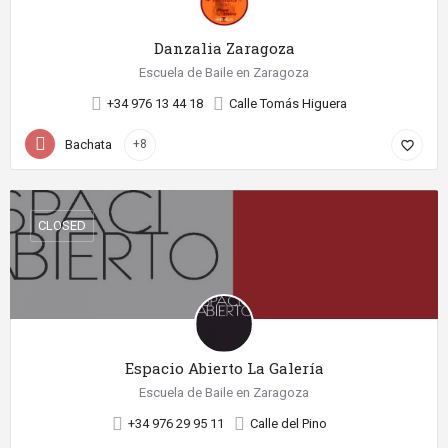
Danzalia Zaragoza
Escuela de Baile en Zaragoza
+34 976 13 44 18
Calle Tomás Higuera
Bachata
+8
favorite_border
CLOSED
Espacio Abierto La Galería
Escuela de Baile en Zaragoza
+34 976 29 95 11
Calle del Pino