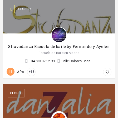
CLOSED
Stravadanza Escuela de baile by Fernando y Ayelen
Escuela de Baile en Madrid
+34 633 37 92 98
Calle Dolores Coca
Afro
+18
favorite_border
CLOSED