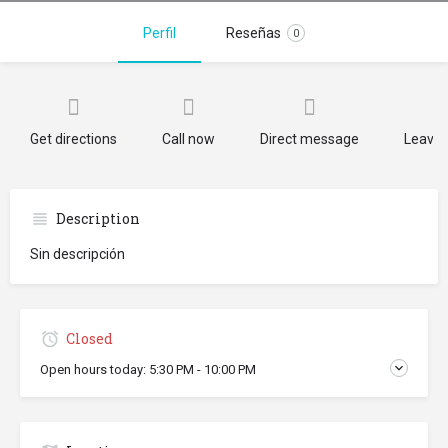
Perfil
Reseñas
0
Get directions
Call now
Direct message
Leave 
Description
Sin descripción
Closed
Open hours today:
5:30 PM - 10:00 PM