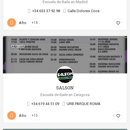
Escuela de Baile en Madrid
+34 633 37 92 98
Calle Dolores Coca
Afro
+18
favorite_border
CLOSED
SALSON
Escuela de Baile en Zaragoza
+34 619 44 51 09
URB.PARQUE ROMA
Afro
+15
favorite_border