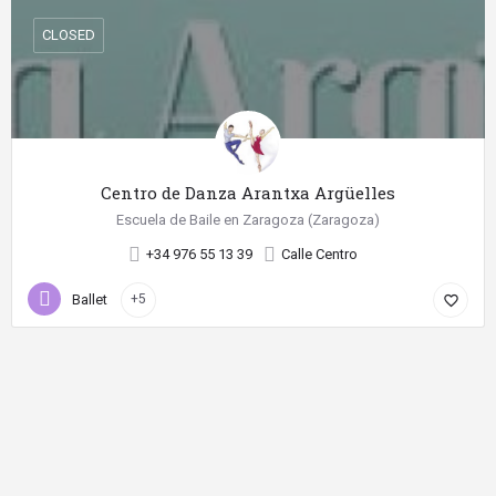
CLOSED
Centro de Danza Arantxa Argüelles
Escuela de Baile en Zaragoza (Zaragoza)
+34 976 55 13 39
Calle Centro
Ballet
+5
favorite_border
©
2026 Diseño web realizado con
por SientelBaile