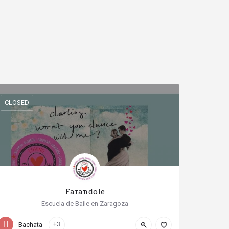
CLOSED
Farandole
Escuela de Baile en Zaragoza
Calle San Vicente Mártir
Bachata
+3
zoom_in
favorite_border