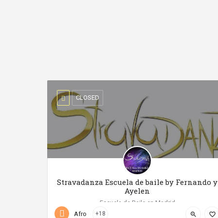
CLOSED
Stravadanza Escuela de baile by Fernando y
Ayelen
Escuela de Baile en Madrid
Afro
+18
zoom_in
favorite_border
+34 633 37 92 98
Calle Dolores Coca