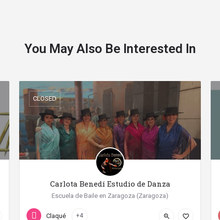
You May Also Be Interested In
CLOSED
Carlota Benedí Estudio de Danza
Escuela de Baile en Zaragoza (Zaragoza)
+34 666 94 00 30
Calle López Allué
Claqué
+4
zoom_in
favorite_border