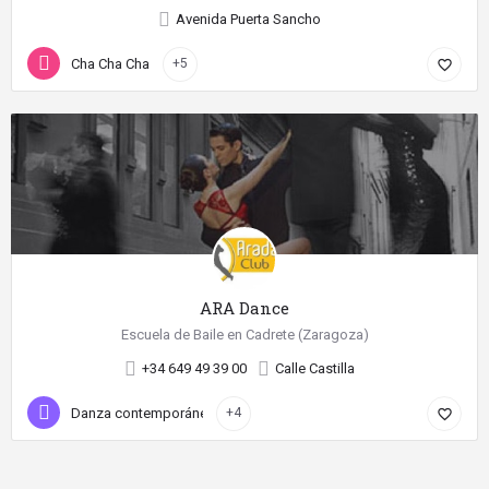
Avenida Puerta Sancho
Cha Cha Cha
+5
favorite_border
ARA Dance
Escuela de Baile en Cadrete (Zaragoza)
+34 649 49 39 00
Calle Castilla
Danza contemporánea
+4
favorite_border