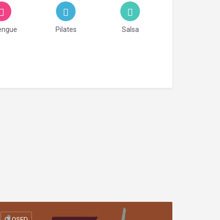
engue
Pilates
Salsa
CLOSED