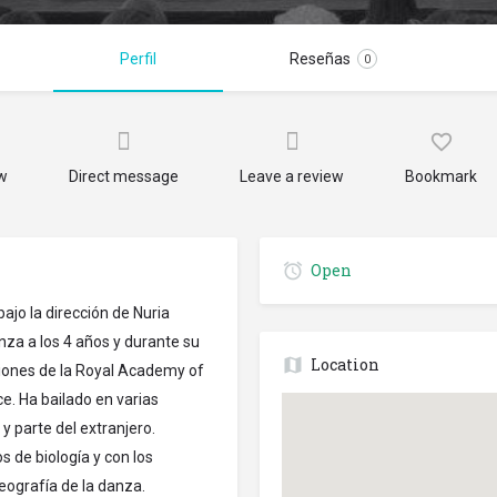
Perfil
Reseñas
0
ow
Direct message
Leave a review
Bookmark
Open
ajo la dirección de Nuria
za a los 4 años y durante su
Location
ciones de la Royal Academy of
e. Ha bailado en varias
 parte del extranjero.
s de biología y con los
eografía de la danza.