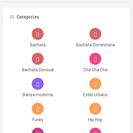
Categories
Bachata
Bachata Dominicana
Bachata Sensual
Cha Cha Cha
Danza moderna
Estilo Urbano
Funky
Hip Hop