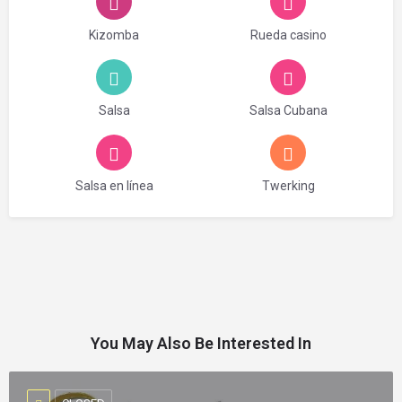
Kizomba
Rueda casino
Salsa
Salsa Cubana
Salsa en línea
Twerking
You May Also Be Interested In