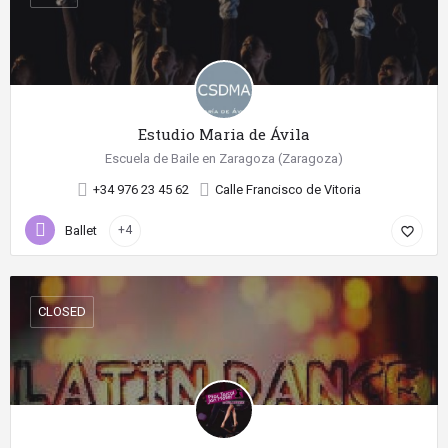
Estudio Maria de Ávila
Escuela de Baile en Zaragoza (Zaragoza)
+34 976 23 45 62
Calle Francisco de Vitoria
Ballet
+4
favorite_border
CLOSED