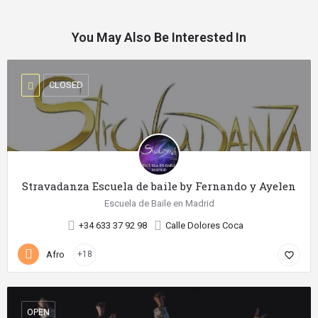
You May Also Be Interested In
CLOSED
Stravadanza Escuela de baile by Fernando y Ayelen
Escuela de Baile en Madrid
+34 633 37 92 98
Calle Dolores Coca
Afro
+18
favorite_border
OPEN