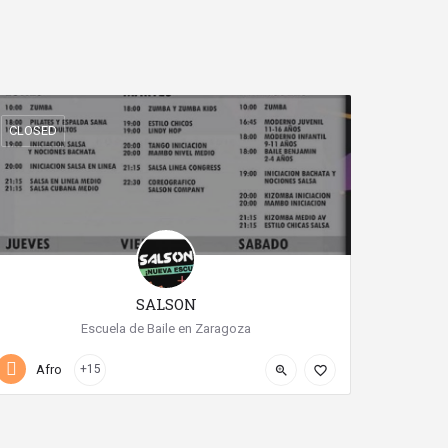
CLOSED
SALSON
Escuela de Baile en Zaragoza
+34 619 44 51 09
URB.PARQUE ROMA
Afro
+15
zoom_in
favorite_border