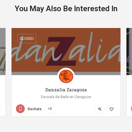
You May Also Be Interested In
CLOSED
Danzalia Zaragoza
Escuela de Baile en Zaragoza
+34 976 13 44 18
Calle Tomás Higuera
Bachata
+8
zoom_in
favorite_border