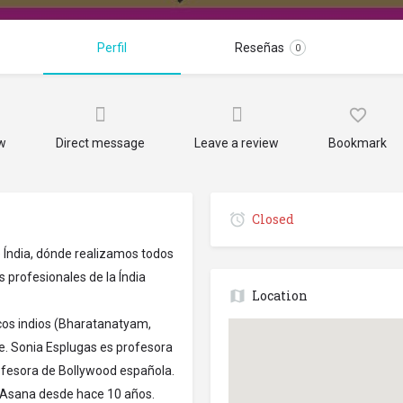
Perfil
Reseñas
0
ow
Direct message
Leave a review
Bookmark
Closed
e Índia, dónde realizamos todos
 profesionales de la Índia
Location
icos indios (Bharatanatyam,
e. Sonia Esplugas es profesora
ofesora de Bollywood española.
e Asana desde hace 10 años.