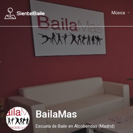
arrow_drop_down
Música
BailaMas
Escuela de Baile en Alcobendas (Madrid)