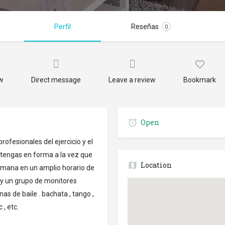
Perfil
Reseñas
0
ow
Direct message
Leave a review
Bookmark
Open
fesionales del ejercicio y el
ntengas en forma a la vez que
Location
 semana en un amplio horario de
y un grupo de monitores
as de baile . bachata , tango ,
 , etc.