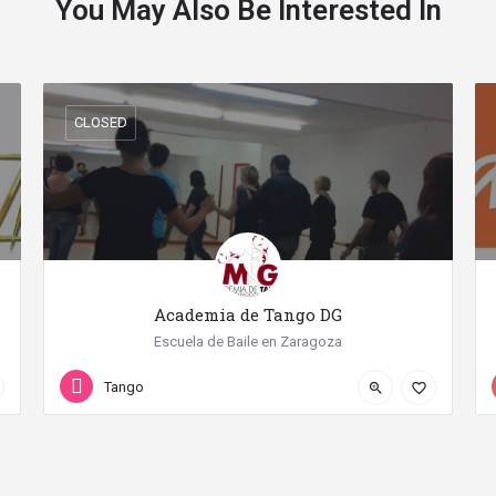
You May Also Be Interested In
CLOSED
Academia de Tango DG
Escuela de Baile en Zaragoza
+34 611 48 29 10
Calle Manuel Lasala 12
Tango
zoom_in
favorite_border