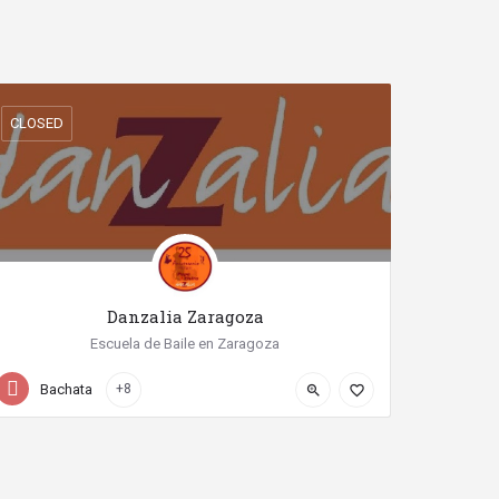
CLOSED
Danzalia Zaragoza
Escuela de Baile en Zaragoza
+34 976 13 44 18
Calle Tomás Higuera
Bachata
+8
zoom_in
favorite_border