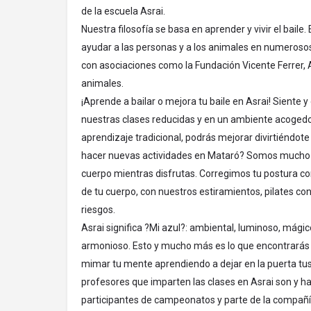
de la escuela Asrai.
Nuestra filosofía se basa en aprender y vivir el bail
ayudar a las personas y a los animales en numeroso
con asociaciones como la Fundación Vicente Ferrer
animales.
¡Aprende a bailar o mejora tu baile en Asrai! Siente 
nuestras clases reducidas y en un ambiente acogedor 
aprendizaje tradicional, podrás mejorar divirtiéndot
hacer nuevas actividades en Mataró? Somos mucho 
cuerpo mientras disfrutas. Corregimos tu postura co
de tu cuerpo, con nuestros estiramientos, pilates c
riesgos.
Asrai significa ?Mi azul?: ambiental, luminoso, mágico,
armonioso. Esto y mucho más es lo que encontrarás
mimar tu mente aprendiendo a dejar en la puerta tus
profesores que imparten las clases en Asrai son y ha
participantes de campeonatos y parte de la compañ