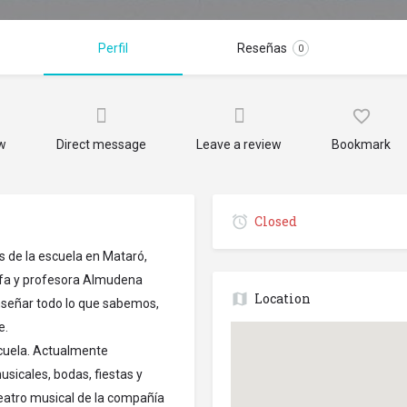
Perfil
Reseñas
0
ow
Direct message
Leave a review
Bookmark
Closed
s de la escuela en Mataró,
rafa y profesora Almudena
Location
enseñar todo lo que sabemos,
e.
cuela. Actualmente
sicales, bodas, fiestas y
eatro musical de la compañía