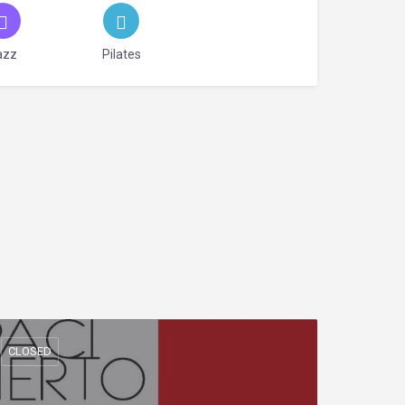
azz
Pilates
CLOSED