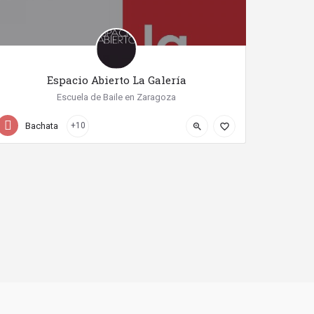
Espacio Abierto La Galería
Escuela de Baile en Zaragoza
+34 976 29 95 11
Calle del Pino
Bachata
+10
zoom_in
favorite_border