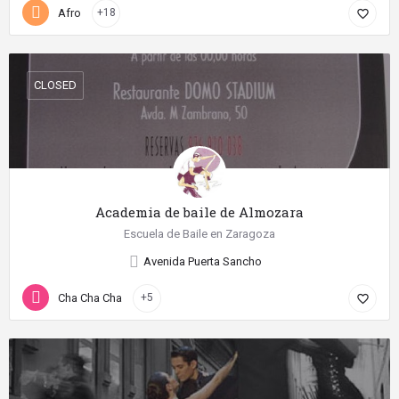
Afro
+18
favorite_border
CLOSED
Academia de baile de Almozara
Escuela de Baile en Zaragoza
Avenida Puerta Sancho
Cha Cha Cha
+5
favorite_border