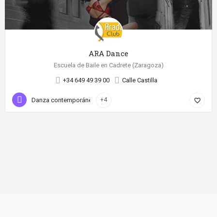
ARA Dance
Escuela de Baile en Cadrete (Zaragoza)
+34 649 49 39 00
Calle Castilla
Danza contemporánea
+4
favorite_border
©
2026 Diseño web realizado con
por SientelBaile