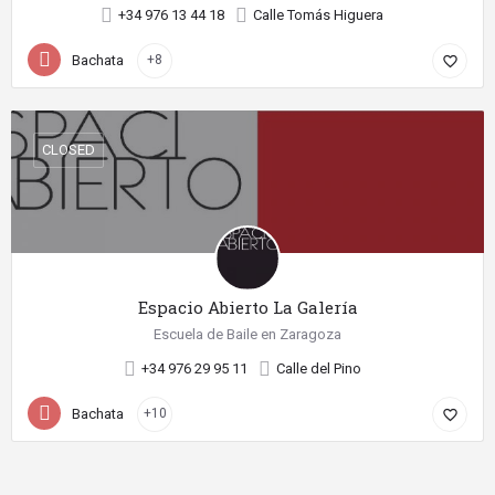
+34 976 13 44 18
Calle Tomás Higuera
Bachata
+8
favorite_border
CLOSED
Espacio Abierto La Galería
Escuela de Baile en Zaragoza
+34 976 29 95 11
Calle del Pino
Bachata
+10
favorite_border