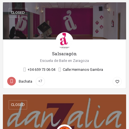
CLOSED
Salsaragón
Escuela de Baile en Zaragoza
+34 659 73 06 04
Calle Hermanos Gambra
Bachata
+7
favorite_border
CLOSED