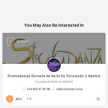
You May Also Be Interested In
CLOSED
Stravadanza Escuela de baile by Fernando y Ayelen
Escuela de Baile en Madrid
+34 633 37 92 98
Calle Dolores Coca
Afro
+18
favorite_border