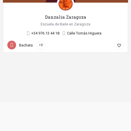
Danzalia Zaragoza
Escuela de Baile en Zaragoza
+34 976 13 44 18
Calle Tomás Higuera
Bachata
+8
favorite_border
©
2026 Diseño web realizado con
por SientelBaile