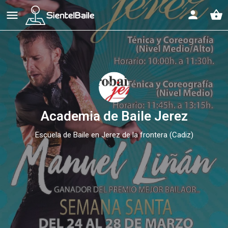
shopping_basket
Academia de Baile Jerez
Escuela de Baile en Jerez de la frontera (Cadiz)