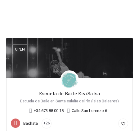
OPEN
Escuela de Baile EiviSalsa
Escuela de Baile en Santa eulalia del río (Islas Baleares)
+34 673 88 00 18
Calle San Lorenzo 6
Bachata
+26
favorite_border