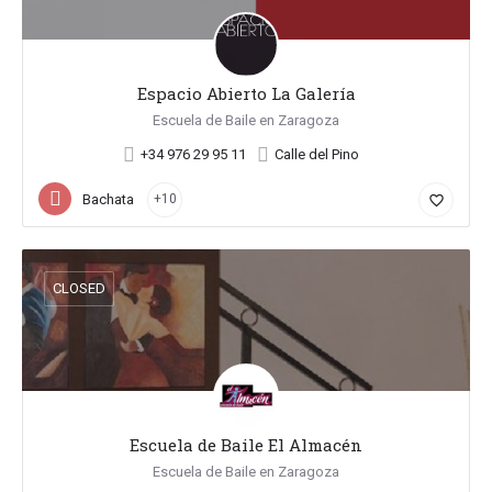
Espacio Abierto La Galería
Escuela de Baile en Zaragoza
+34 976 29 95 11
Calle del Pino
Bachata
+10
favorite_border
CLOSED
Escuela de Baile El Almacén
Escuela de Baile en Zaragoza