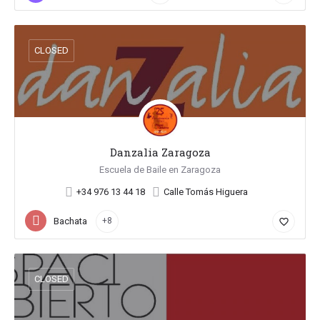
CLOSED
Danzalia Zaragoza
Escuela de Baile en Zaragoza
+34 976 13 44 18
Calle Tomás Higuera
Bachata
+8
favorite_border
CLOSED