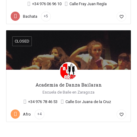
+34 976 06 96 10
Calle Fray Juan Regla
Bachata
+5
favorite_border
CLOSED
Academia de Danza Bailaran
Escuela de Baile en Zaragoza
+34 976 78 46 53
Calle Sor Juana de la Cruz
Afro
+4
favorite_border