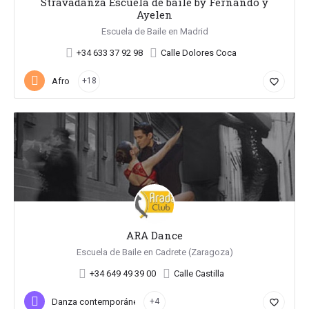
Stravadanza Escuela de baile by Fernando y
Ayelen
Escuela de Baile en Madrid
+34 633 37 92 98
Calle Dolores Coca
Afro
+18
favorite_border
ARA Dance
Escuela de Baile en Cadrete (Zaragoza)
+34 649 49 39 00
Calle Castilla
Danza contemporánea
+4
favorite_border