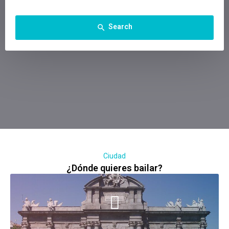
Search
search
Ciudad
¿Dónde quieres bailar?