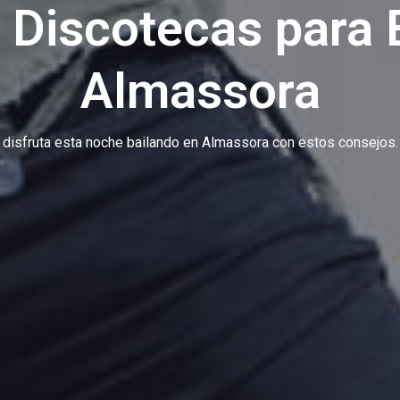
 Discotecas para B
Almassora
disfruta esta noche bailando en Almassora con estos consejos.