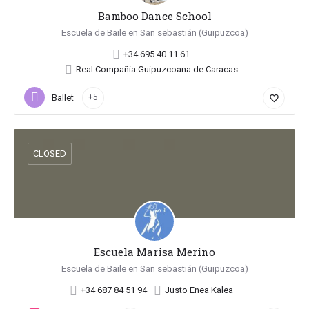
Bamboo Dance School
Escuela de Baile en San sebastián (Guipuzcoa)
+34 695 40 11 61
Real Compañía Guipuzcoana de Caracas
Ballet
+5
favorite_border
CLOSED
Escuela Marisa Merino
Escuela de Baile en San sebastián (Guipuzcoa)
+34 687 84 51 94
Justo Enea Kalea