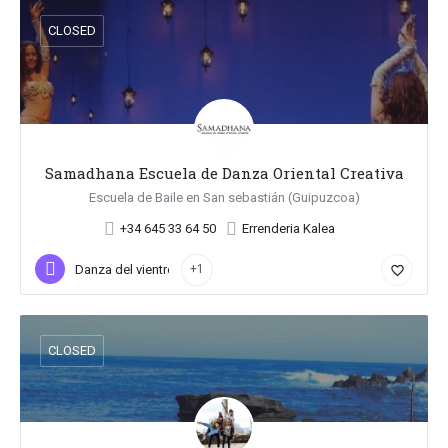
CLOSED
Samadhana Escuela de Danza Oriental Creativa
Escuela de Baile en San sebastián (Guipuzcoa)
+34 645 33 64 50
Errenderia Kalea
Danza del vientre
+1
favorite_border
CLOSED