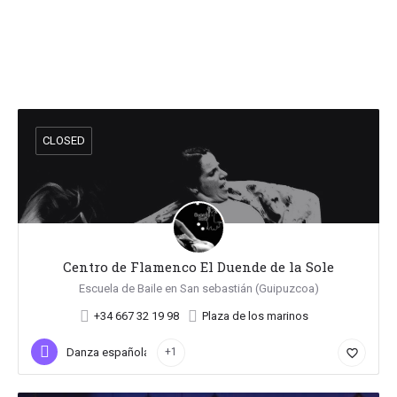
CLOSED
Centro de Flamenco El Duende de la Sole
Escuela de Baile en San sebastián (Guipuzcoa)
+34 667 32 19 98
Plaza de los marinos
Danza española
+1
favorite_border