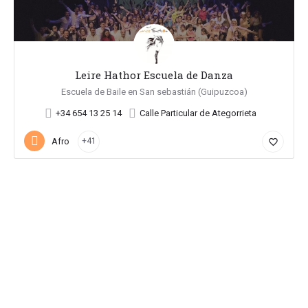
Leire Hathor Escuela de Danza
Escuela de Baile en San sebastián (Guipuzcoa)
+34 654 13 25 14
Calle Particular de Ategorrieta
Afro
+41
favorite_border