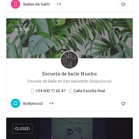
Bailes de Salón
+4
favorite_border
CLOSED
Escuela de baile Nushu
Escuela de Baile en San sebastián (Guipuzcoa)
+34 600 71 62 47
Calle Escolta Real
Bollywood
+4
favorite_border
CLOSED