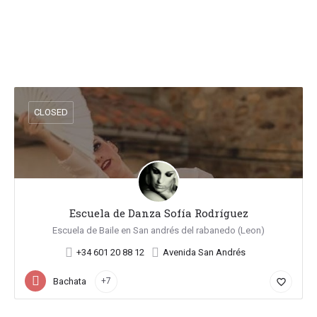
CLOSED
Escuela de Danza Sofía Rodríguez
Escuela de Baile en San andrés del rabanedo (Leon)
+34 601 20 88 12
Avenida San Andrés
Bachata
+7
favorite_border