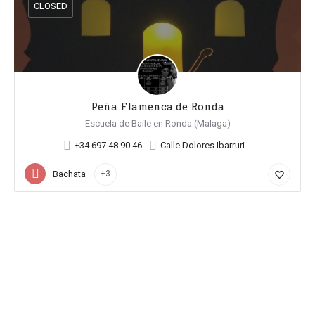
CLOSED
Peña Flamenca de Ronda
Escuela de Baile en Ronda (Malaga)
+34 697 48 90 46
Calle Dolores Ibarruri
Bachata
+3
favorite_border