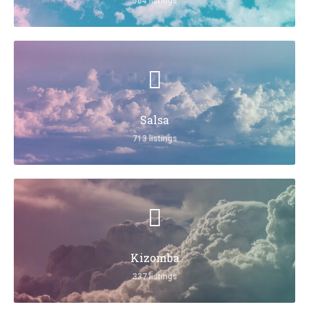
564 listings
Salsa
713 listings
Kizomba
337 listings