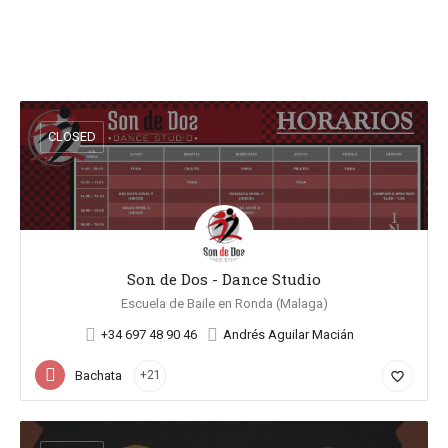
CLOSED
Son de Dos - Dance Studio
Escuela de Baile en Ronda (Malaga)
+34 697 48 90 46
Andrés Aguilar Macián
Bachata
+21
favorite_border