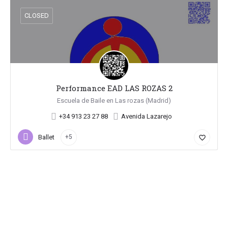
CLOSED
Performance EAD LAS ROZAS 2
Escuela de Baile en Las rozas (Madrid)
+34 913 23 27 88
Avenida Lazarejo
Ballet
+5
favorite_border