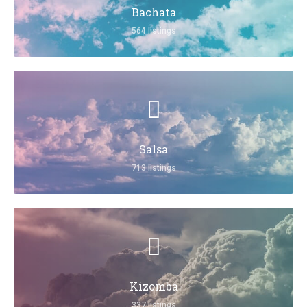
Bachata
564 listings
Salsa
713 listings
Kizomba
337 listings