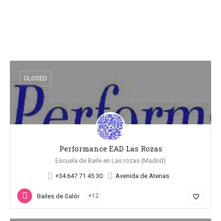
CLOSED
Performance EAD Las Rozas
Escuela de Baile en Las rozas (Madrid)
+34 647 71 45 30
Avenida de Atenas
Bailes de Salón
+12
favorite_border