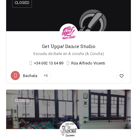
CLOSED
Get Uppa! Dance Studio
Escuela de Baile en A coruña (A Coruña)
+34 692 13 64 89
Rúa Alfredo Vicenti
Bachata
+6
favorite_border
CLOSED