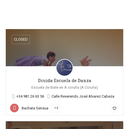
CLOSED
Druida Escuela de Danza
Escuela de Baile en A coruña (A Coruña)
+34 981 26 63 56
Calle Reverendo José Alvarez Cabeza
Bachata Sensual
+4
favorite_border