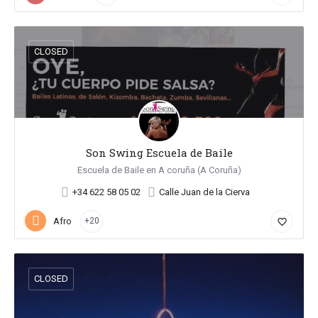
CLOSED
Son Swing Escuela de Baile
Escuela de Baile en A coruña (A Coruña)
+34 622 58 05 02
Calle Juan de la Cierva
Afro
+20
favorite_border
CLOSED