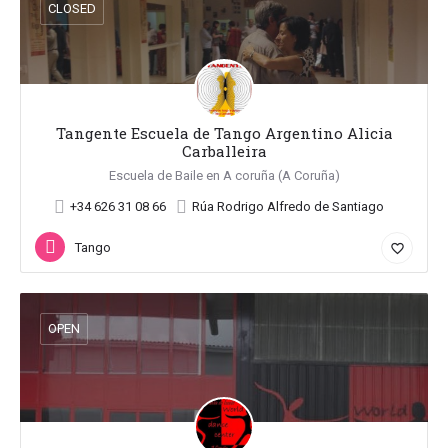
CLOSED
Tangente Escuela de Tango Argentino Alicia
Carballeira
Escuela de Baile en A coruña (A Coruña)
+34 626 31 08 66
Rúa Rodrigo Alfredo de Santiago
Tango
favorite_border
OPEN