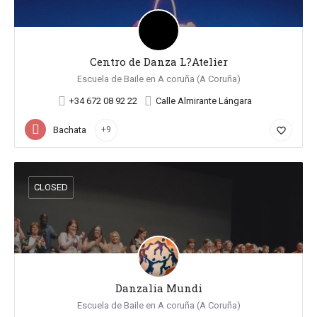
Centro de Danza L?Atelier
Escuela de Baile en A coruña (A Coruña)
+34 672 08 92 22
Calle Almirante Lángara
Bachata
+9
favorite_border
CLOSED
Danzalia Mundi
Escuela de Baile en A coruña (A Coruña)