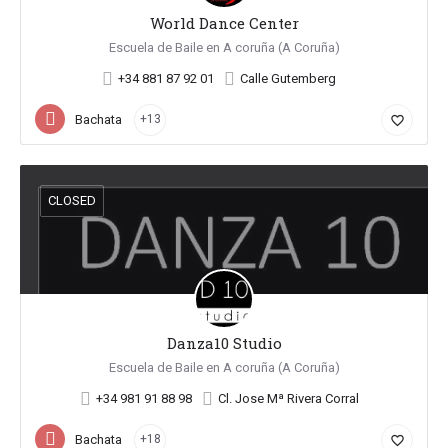
World Dance Center
Escuela de Baile en A coruña (A Coruña)
+34 881 87 92 01
Calle Gutemberg
Bachata
+13
favorite_border
CLOSED
Danza10 Studio
Escuela de Baile en A coruña (A Coruña)
+34 981 91 88 98
Cl. Jose Mª Rivera Corral
Bachata
+18
favorite_border