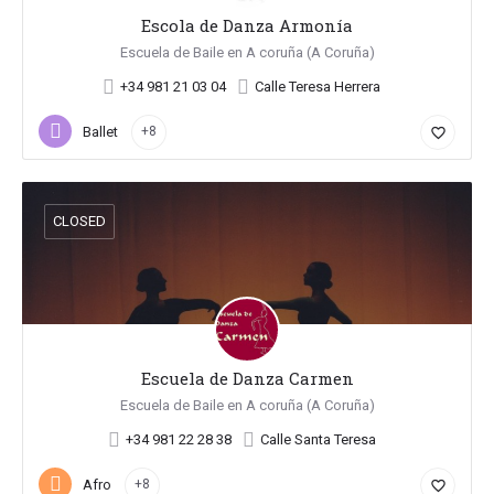
Escola de Danza Armonía
Escuela de Baile en A coruña (A Coruña)
+34 981 21 03 04
Calle Teresa Herrera
Ballet
+8
favorite_border
CLOSED
Escuela de Danza Carmen
Escuela de Baile en A coruña (A Coruña)
+34 981 22 28 38
Calle Santa Teresa
Afro
+8
favorite_border