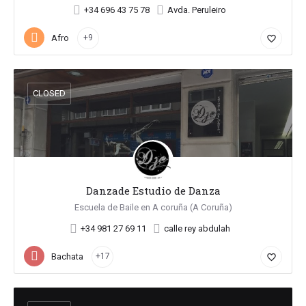
+34 696 43 75 78
Avda. Peruleiro
Afro
+9
favorite_border
CLOSED
Danzade Estudio de Danza
Escuela de Baile en A coruña (A Coruña)
+34 981 27 69 11
calle rey abdulah
Bachata
+17
favorite_border