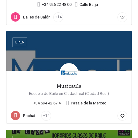
+34 926 22 48 00
Calle Barja
Bailes de Salón
+14
favorite_border
OPEN
Musicaula
Escuela de Baile en Ciudad real (Ciudad Real)
+34 694 42 67 41
Pasaje de la Merced
Bachata
+14
favorite_border