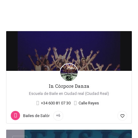
In Còrpore Danza
Escuela de Baile en Ciudad real (Ciudad Real)
+34 600 81 07 30
Calle Reyes
Bailes de Salón
+6
favorite_border