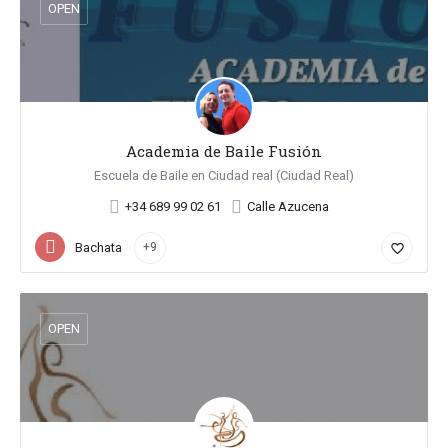
OPEN
Academia de Baile Fusión
Escuela de Baile en Ciudad real (Ciudad Real)
+34 689 99 02 61
Calle Azucena
Bachata
+9
favorite_border
OPEN