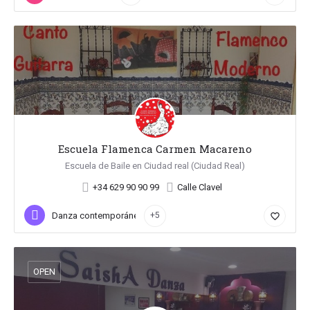
Escuela Flamenca Carmen Macareno
Escuela de Baile en Ciudad real (Ciudad Real)
+34 629 90 90 99
Calle Clavel
Danza contemporánea
+5
favorite_border
OPEN