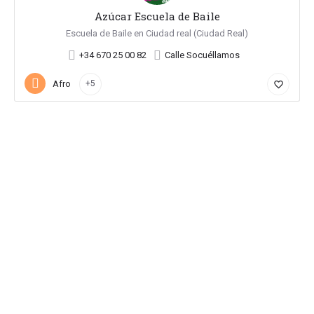
Azúcar Escuela de Baile
Escuela de Baile en Ciudad real (Ciudad Real)
+34 670 25 00 82
Calle Socuéllamos
Afro
+5
favorite_border