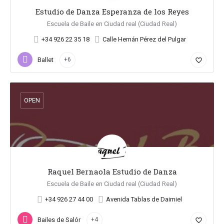
Estudio de Danza Esperanza de los Reyes
Escuela de Baile en Ciudad real (Ciudad Real)
+34 926 22 35 18
Calle Hernán Pérez del Pulgar
Ballet
+6
favorite_border
OPEN
Raquel Bernaola Estudio de Danza
Escuela de Baile en Ciudad real (Ciudad Real)
+34 926 27 44 00
Avenida Tablas de Daimiel
Bailes de Salón
+4
favorite_border