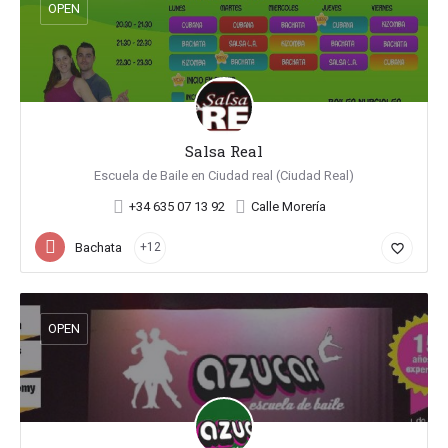
OPEN
Salsa Real
Escuela de Baile en Ciudad real (Ciudad Real)
+34 635 07 13 92
Calle Morería
Bachata
+12
favorite_border
OPEN