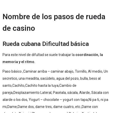
Nombre de los pasos de rueda
de casino
Rueda cubana Dificultad básica
Para este nivel de difultad se suele trabajar la
coordinación, la
memoria y el ritmo.
Paso básico ,Caminar arriba – caminar abajo, Tornillo, Al medio, Un
secretico, una meadita, sacúdelo, agua del pozo, bulla, beso al
santo,Cachito,Cachito hasta la tuya,Cambio de
pareja,Desplazamiento Lateral, Paséala, sácala, Alarde, Sácala con
alarde o los dos, Yogurt – chocolate – yogurt con tapa,Ni pa ti, ni pa
mi,Dame,Dame dos, dame tres, dame cuatro, etc.,Dame con