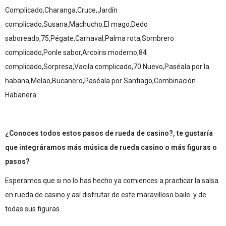
Complicado,Charanga,Cruce,Jardín
complicado,Susana,Machucho,El mago,Dedo
saboreado,75,Pégate,Carnaval,Palma rota,Sombrero
complicado,Ponle sabor,Arcoíris moderno,84
complicado,Sorpresa,Vacila complicado,70 Nuevo,Paséala por la
habana,Melao,Bucanero,Paséala por Santiago,Combinación
Habanera…
¿Conoces todos estos pasos de rueda de casino?, te gustaría
que
integráramos
más música de rueda casino o más figuras o
pasos?
Esperamos que si no lo has hecho ya comiences a practicar la salsa
en rueda de casino y así disfrutar de este maravilloso baile y de
todas sus figuras.