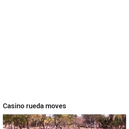
Casino rueda moves