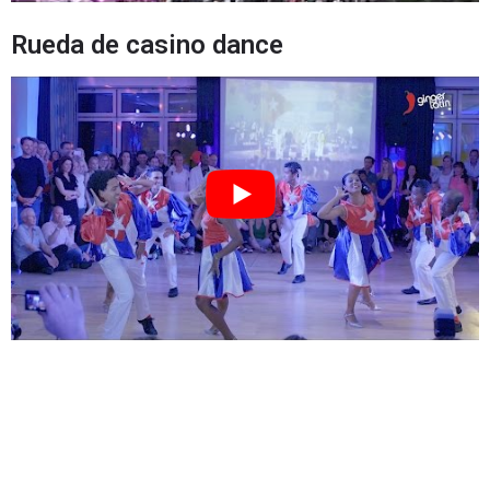
Rueda de casino dance